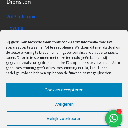
Diensten
VoIP telefonie
Hosting
Zakelijke mail
wij gebruiken technologieën zoals cookies om informatie over uw
apparaat op te slaan en/of te raadplegen. We doen dit met als doel om
Werkplek
de beste ervaring te bieden en om gepersonaliseerde advertenties te
tonen. Door in te stemmen met deze technologieën kunnen wij
Managed Backup
gegevens zoals surfgedrag of unieke ID's op deze site verwerken. Als u
geen toestemming geeft of uw toestemming intrekt, kan dit een
nadelige invloed hebben op bepaalde functies en mogelijkheden.
Camera beveiliging
Keurmerken
Cookies accepteren
Weigeren
Bekijk voorkeuren