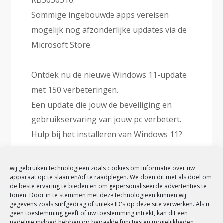
Sommige ingebouwde apps vereisen
mogelijk nog afzonderlijke updates via de
Microsoft Store.
Ontdek nu de nieuwe Windows 11-update
met 150 verbeteringen.
Een update die jouw de beveiliging en
gebruikservaring van jouw pc verbetert.
Hulp bij het installeren van Windows 11?
Wij helpen je graag! Stel jouw vraag:
info@solution24.nl
wij gebruiken technologieën zoals cookies om informatie over uw
apparaat op te slaan en/of te raadplegen. We doen dit met als doel om
de beste ervaring te bieden en om gepersonaliseerde advertenties te
tonen. Door in te stemmen met deze technologieën kunnen wij
READ MORE
gegevens zoals surfgedrag of unieke ID's op deze site verwerken. Als u
geen toestemming geeft of uw toestemming intrekt, kan dit een
nadelige invloed hebben op bepaalde functies en mogelijkheden.