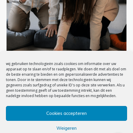
wij gebruiken technologieën zoals cookies om informatie over uw
apparaat op te slaan en/of te raadplegen. We doen dit met als doel om
de beste ervaring te bieden en om gepersonaliseerde advertenties te
tonen. Door in te stemmen met deze technologieën kunnen wij
Waar moet ik mijn bestanden
gegevens zoals surfgedrag of unieke ID's op deze site verwerken. Als u
geen toestemming geeft of uw toestemming intrekt, kan dit een
opslaan? SharePoint of
nadelige invloed hebben op bepaalde functies en mogelijkheden.
OneDrive?
Cookies accepteren
1 MAART 2023
BY
SOLUTION
Weigeren