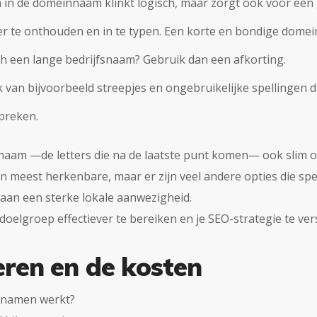
n de domeinnaam klinkt logisch, maar zorgt ook voor een 
r te onthouden en in te typen. Een korte en bondige domei
och een lange bedrijfsnaam? Gebruik dan een afkorting.
 van bijvoorbeeld streepjes en ongebruikelijke spellingen 
preken.
nnaam —de letters die na de laatste punt komen— ook slim o
en meest herkenbare, maar er zijn veel andere opties die sp
gen aan een sterke lokale aanwezigheid.
doelgroep effectiever te bereiken en je SEO-strategie te ver
ren en de kosten
nnamen werkt?