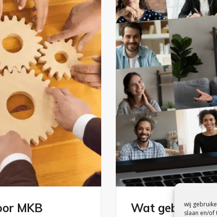
wij gebruik
oor MKB
Wat gebeurt er 
slaan en/of