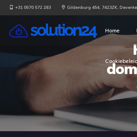
+31 0570 572 283
Gildenburg 454, 7423ZK, Devente
Cookiebeleid
Home
Cookiebeleid
dom