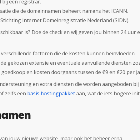
ij een registrar.
nisatie die de domeinnamen beheert namens het ICANN.
Stichting Internet Domeinregistratie Nederland (SIDN).
ikbaar is? Doe de check en wij geven jou binnen 24 uur e
 verschillende factoren die de kosten kunnen beïnvloeden.
an de gekozen extensie en eventuele aanvullende diensten z
f goedkoop en kosten doorgaans tussen de €9 en €20 per ja
ondersteuning en extra diensten die worden aangeboden bij
f zelfs een
basis hostingpakket
aan, wat de iets hogere ini
namen
n van jouw nieuwe website, maar ook het beheer erna.