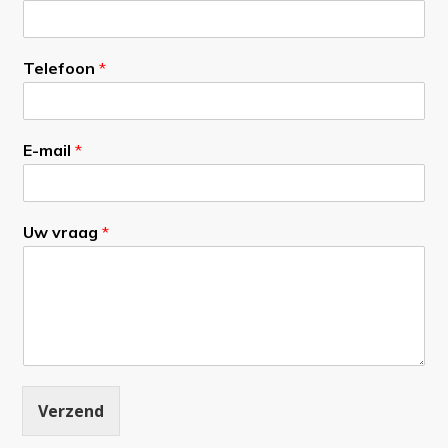
Telefoon
*
*
E-mail
*
v
r
a
a
Uw vraag
*
g
v
r
a
a
g
Verzend